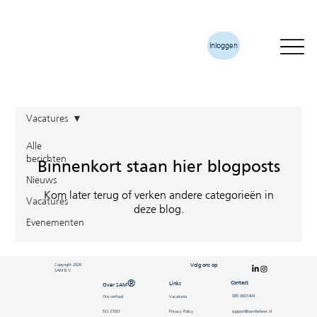
Inloggen
Vacatures
Alle
berichten
Binnenkort staan hier blogposts
Nieuws
Kom later terug of verken andere categorieën in
Vacatures
deze blog.
Evenementen
Volg ons op
Copyright 2026
SAM B.V.
®
Contact
Links
Over SAM
085 0601404
Ons verhaal
Vacatures
ISO 27001
Privacy Policy
support@sambeheer.nl